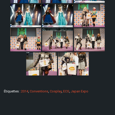
Étiquettes :
2014
,
Conventions
,
Cosplay
,
ECG
,
Japan Expo