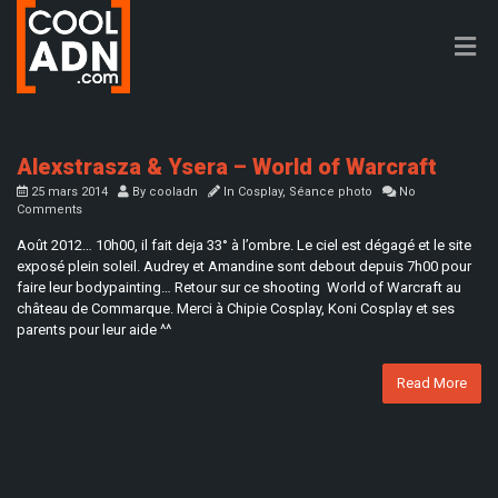
Alexstrasza & Ysera – World of Warcraft
25 mars 2014
By
cooladn
In
Cosplay
,
Séance photo
No
Comments
Août 2012… 10h00, il fait deja 33° à l’ombre. Le ciel est dégagé et le site
exposé plein soleil. Audrey et Amandine sont debout depuis 7h00 pour
faire leur bodypainting… Retour sur ce shooting World of Warcraft au
château de Commarque. Merci à Chipie Cosplay, Koni Cosplay et ses
parents pour leur aide ^^
Read More