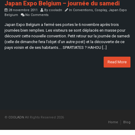
Japan Expo Belgium – journée du samedi
28 novembre 2011
By
cooladn
In
Conventions
,
Cosplay
,
Japan Expo
Belgium
No Comments
Japan Expo Belgium a fermé ses portes le 6 novembre après trois
journées bien remplies. Les visiteurs se sont déplacés en masse pour
découvrir cette nouvelle convention. Petit retour sur la journée de samedi
(celle de dimanche fera l’objet d’un autre post) et la découverte de ce
pays voisin et de ses habitants…. SPARTIATES ? HAHOU […]
Read More
©
COOLADN
All Rights Reserved 2026
Home
Blog