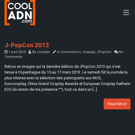
J-PopCon 2013
1 avril 2013
By
cooladn
In
Conventions
,
Cosplay
,
JPopCon
No
Comments
Retour en images sur la dernière édition de JPopCon 2013 qui s’est
tenue à Copenhague du 15 au 17 mars 2013. Le samedi fût la journée la
plus intense avec la sélection des participants aux WCS,
Eurocosplay, China Grand Cosplay Awards et European Cosplay Gatherin
ECG (la raison de ma présence ^^), tout ca dans un […]
Read More