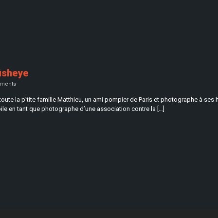
fisheye
ments
c toute la p’tite famille Matthieu, un ami pompier de Paris et photographe à se
oile en tant que photographe d’une association contre la […]