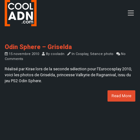
Odin Sphere – Griselda
15 novembre 2010
By
cooladn
In
Cosplay
,
Séance photo
No
Comments
Réalisé par Kirae lors de la seconde sélection pour l’Eurocosplay 2010,
voici les photos de Griselda, princesse Valkyrie de Ragnanival, issu du
jeu PS2 Odin Sphere.
Read More