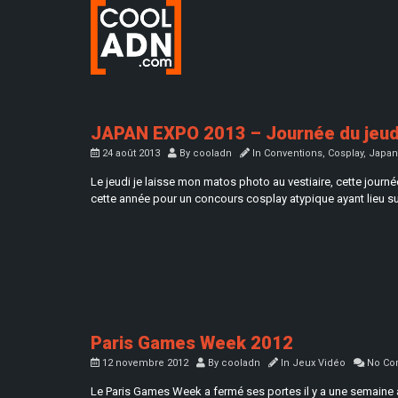
JAPAN EXPO 2013 – Journée du jeudi
24 août 2013
By
cooladn
In
Conventions
,
Cosplay
,
Japan
Le jeudi je laisse mon matos photo au vestiaire, cette jour
cette année pour un concours cosplay atypique ayant lieu su
Paris Games Week 2012
12 novembre 2012
By
cooladn
In
Jeux Vidéo
No Co
Le Paris Games Week a fermé ses portes il y a une semaine a