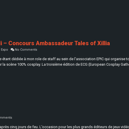
 – Concours Ambassadeur Tales of Xillia
 Expo
No Comments
née étant dédiée à mon role de staff au sein de l’association EPIC qui organis
r la scène 100% cosplay. La troisième édition de ECG (European Cosplay Gathe
mments
près cinq jours de feu. L’occasion pour les plus grands éditeurs de jeux vidéo