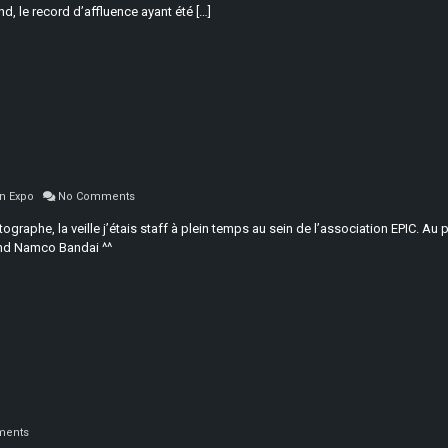
d, le record d’affluence ayant été […]
n Expo
No Comments
aphe, la veille j’étais staff à plein temps au sein de l’association EPIC. Au p
and Namco Bandai ^^
ents