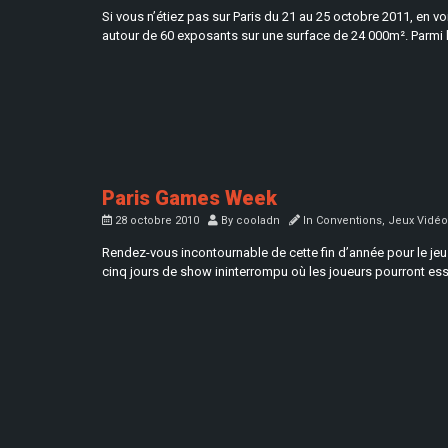
Si vous n’étiez pas sur Paris du 21 au 25 octobre 2011, en v
autour de 60 exposants sur une surface de 24 000m². Parmi 
Paris Games Week
28 octobre 2010
By
cooladn
In
Conventions
,
Jeux Vidéo
Rendez-vous incontournable de cette fin d’année pour le jeu 
cinq jours de show ininterrompu où les joueurs pourront essa