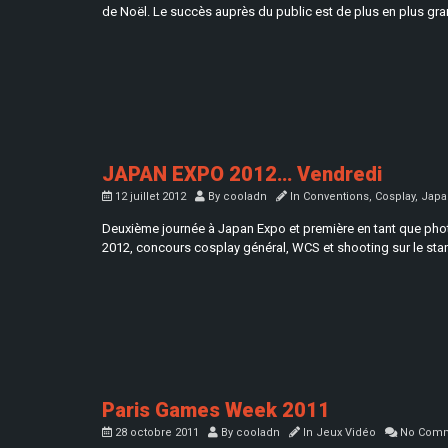
de Noël. Le succès auprès du public est de plus en plus gran
JAPAN EXPO 2012… Vendredi
12 juillet 2012
By
cooladn
In
Conventions
,
Cosplay
,
Japa
Deuxième journée à Japan Expo et première en tant que photogr
2012, concours cosplay général, WCS et shooting sur le st
Paris Games Week 2011
28 octobre 2011
By
cooladn
In
Jeux Vidéo
No Comm