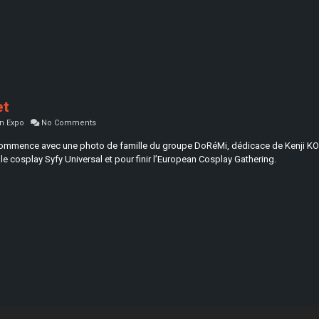
et
n Expo
No Comments
 commence avec une photo de famille du groupe DoRéMi, dédicace de Kenji 
 cosplay Syfy Universal et pour finir l’European Cosplay Gathering.