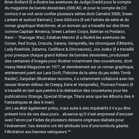
Brian Bolland (Il a illustre les aventures de Judge Dredd pour le compte
du magazine de bande dessinées 2000 AD, et pour le compte de DC
comics il se voit ainsi confier plusieurs séries dont Camelot 3000, Green
Lantern et surtout Batman), Dave Gibbons (Il est l’artiste de série et du
roman graphique Watchmen, et un écrivain qui a travaillé sur des titres
comme Capitain America, Green Lantern Corps, Batman vs Predator,
Rann – Thanagar War), Esteban Maroto (Il a illustré les aventures de
Conan, Red Sonja, Dracula, Satana, Vampirella, les chroniques d’Atlantis,
Lady Rawhide, Zatanna, Cadillacs & Dinosaures), Joe Jusko (Il a travaillé
pour presque chaque grand éditeur de bandes dessinées, produisant
des centaines d’images pour illustrer notamment des couvertures, dont
Heavy Metal Magazine en 1977, et dernièrement sur un roman graphique,
entièrement peint sur Lara Croft, l’héroïne de la série du jeu vidéo Tomb
Raider), Sanjulian (illustrateur reconnu, il a notamment collaboré avec les
revues Warren éditeur de Creepy, Eerie et Vampirella), Thomas Frisano (Il
a travaillé en tant que peintre à la réalisation des couvertures pour les
publications Strange, Special Strange, Titans ainsi que les Albums des 4
Fantastiques et des X-men).
Jim Lee était également prévu, mais suite à des impératifs il n’a pu être
présent lors de ces deux jours… absence qu’il s’est empressé d’excuser
avec l’envoi par Fedex de plusieurs dessins originaux réalisés pour
l’évènement. Ces dessins ont été attribués lors d’une tombola géante.
Félicitation aux heureux vainqueurs ^^