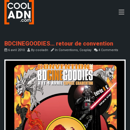
BDCINEGOODIES… retour de convention
6 avril 2010
By
cooladn
In
Conventions
,
Cosplay
4 Comments