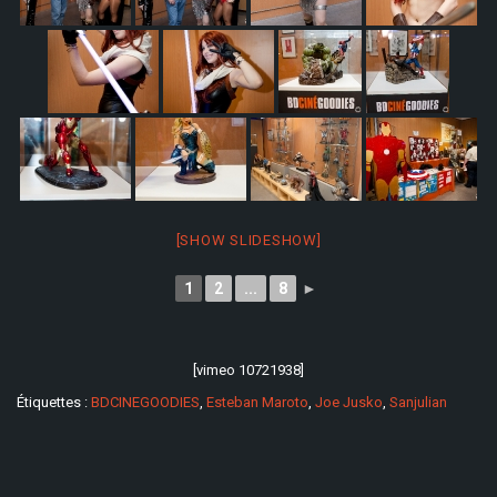
[SHOW SLIDESHOW]
1
2
...
8
►
[vimeo 10721938]
Étiquettes :
BDCINEGOODIES
,
Esteban Maroto
,
Joe Jusko
,
Sanjulian