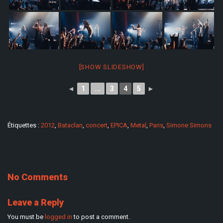
[SHOW SLIDESHOW]
◄
1
...
3
4
5
►
Étiquettes :
2012
,
Bataclan
,
concert
,
EPICA
,
Metal
,
Paris
,
Simone Simons
No Comments
Leave a Reply
You must be
logged in
to post a comment.