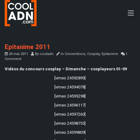
Epitanime 2011
24 mai 2011
By
cooladn
In
Conventions
,
Cosplay
,
Epitanime
1
Comment
Vidéos du concours cosplay – Dimanche – cosplayeurs 01-09
[vimeo 24592899]
[vimeo 24594078]
[vimeo 24595298]
[vimeo 24596117]
[vimeo 24597260]
[vimeo 24598755]
[vimeo 24599809]