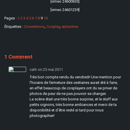
[vimeo 24600633]
[vimeo 24601239]
Pages :
1
2
3
4
5
6
7
8
9
10
Étiquettes :
Conventions
,
Cosplay
,
epitanime
1 Comment
cath on 25 mai 2011
Très bon compte rendu du vendredi! Une mention pour
l’horaire de fermeture des vestiaires aurait été à faire,
en effet beaucoup de cosplayers ont du se priver de
photos de peur de ne pas pouvoir se changer.
La scène était une très bonne surprise, et le staff aux
petits oignons, très bonne ambiances et merci de ta
disponibilité et d’être resté si tard pour nous
photographier!