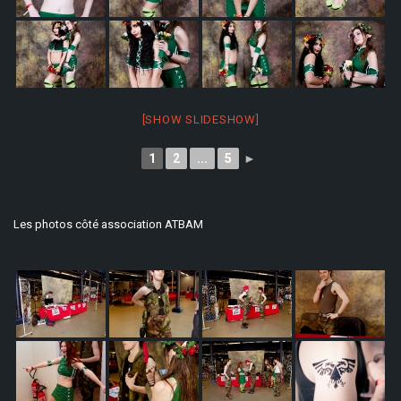
[SHOW SLIDESHOW]
1
2
...
5
►
Les photos côté association ATBAM