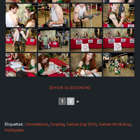
[SHOW SLIDESHOW]
1
2
►
Étiquettes :
Conventions
,
Cosplay
,
Games Day 2010
,
Games Workshop
,
Hobbyiste