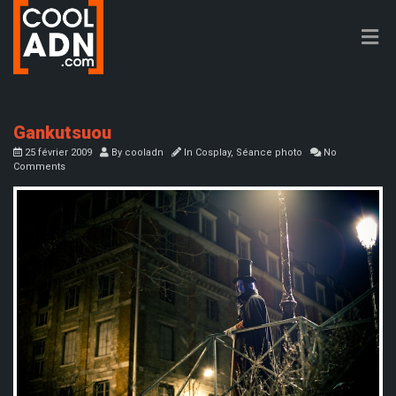
Gankutsuou
25 février 2009
By
cooladn
In
Cosplay
,
Séance photo
No
Comments