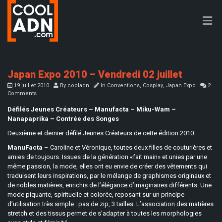
Japan Expo 2010 – Vendredi 02 juillet
19 juillet 2010
By
cooladn
In
Conventions
,
Cosplay
,
Japan Expo
2
Comments
Défilés Jeunes Créateurs – Manufacta – Miku-Wam –
Nanapaprika – Contrée des Songes
Deuxième et dernier défilé Jeunes Créateurs de cette édition 2010.
ManuFacta
– Caroline et Véronique, toutes deux filles de couturières et
amies de toujours. Issues de la génération «fait main» et unies par une
même passion, la mode, elles ont eu envie de créer des vêtements qui
traduisent leurs inspirations, par le mélange de graphismes originaux et
de nobles matières, enrichis de l’élégance d’imaginaires différents. Une
mode piquante, spirituelle et colorée, reposant sur un principe
d’utilisation très simple : pas de zip, 3 tailles. L’association des matières
stretch et des tissus permet de s’adapter à toutes les morphologies