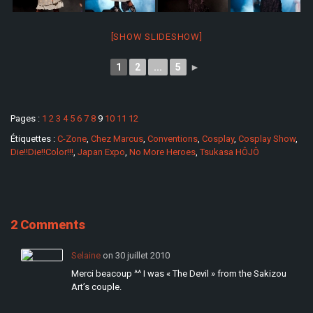
[SHOW SLIDESHOW]
1
2
...
5
►
Pages :
1
2
3
4
5
6
7
8
9
10
11
12
Étiquettes :
C-Zone
,
Chez Marcus
,
Conventions
,
Cosplay
,
Cosplay Show
,
Die!!Die!!Color!!!
,
Japan Expo
,
No More Heroes
,
Tsukasa HÔJÔ
2 Comments
Selaine
on 30 juillet 2010
Merci beacoup ^^ I was « The Devil » from the Sakizou
Art’s couple.