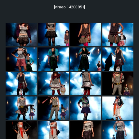
[vimeo 14203851]