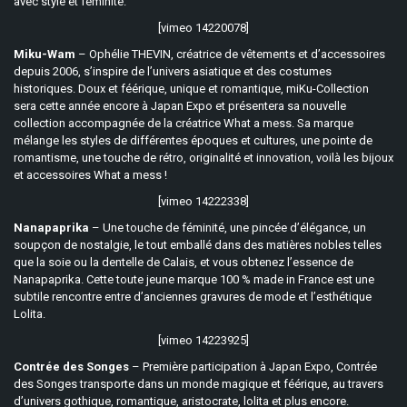
avec style et féminité.
[vimeo 14220078]
Miku-Wam
– Ophélie THEVIN, créatrice de vêtements et d’accessoires
depuis 2006, s’inspire de l’univers asiatique et des costumes
historiques. Doux et féérique, unique et romantique, miKu-Collection
sera cette année encore à Japan Expo et présentera sa nouvelle
collection accompagnée de la créatrice What a mess. Sa marque
mélange les styles de différentes époques et cultures, une pointe de
romantisme, une touche de rétro, originalité et innovation, voilà les bijoux
et accessoires What a mess !
[vimeo 14222338]
Nanapaprika
– Une touche de féminité, une pincée d’élégance, un
soupçon de nostalgie, le tout emballé dans des matières nobles telles
que la soie ou la dentelle de Calais, et vous obtenez l’essence de
Nanapaprika. Cette toute jeune marque 100 % made in France est une
subtile rencontre entre d’anciennes gravures de mode et l’esthétique
Lolita.
[vimeo 14223925]
Contrée des Songes
– Première participation à Japan Expo, Contrée
des Songes transporte dans un monde magique et féérique, au travers
d’univers gothique, romantique, aristocrate, lolita et plus encore.