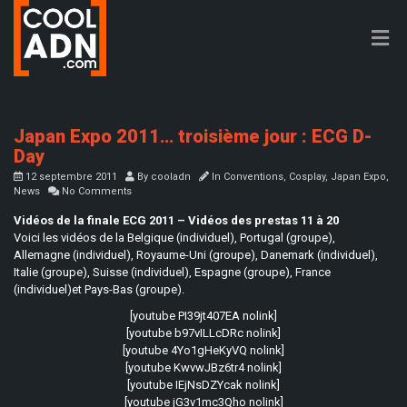
Japan Expo 2011… troisième jour : ECG D-
Day
12 septembre 2011
By
cooladn
In
Conventions
,
Cosplay
,
Japan Expo
,
News
No Comments
Vidéos de la finale ECG 2011 – Vidéos des prestas 11 à 20
Voici les vidéos de la Belgique (individuel), Portugal (groupe),
Allemagne (individuel), Royaume-Uni (groupe), Danemark (individuel),
Italie (groupe), Suisse (individuel), Espagne (groupe), France
(individuel)et Pays-Bas (groupe).
[youtube PI39jt407EA nolink]
[youtube b97vILLcDRc nolink]
[youtube 4Yo1gHeKyVQ nolink]
[youtube KwvwJBz6tr4 nolink]
[youtube IEjNsDZYcak nolink]
[youtube jG3v1mc3Qho nolink]