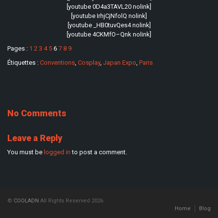
[youtube 0D4a3TAVL20 nolink]
[youtube IrhjCjNfolQ nolink]
[youtube _HB0tuvQes4 nolink]
[youtube 4CKMfO–Qnk nolink]
Pages :
1
2
3
4
5
6
7
8
9
Étiquettes :
Conventions
,
Cosplay
,
Japan Expo
,
Paris
No Comments
Leave a Reply
You must be
logged in
to post a comment.
©
COOLADN
All Rights Reserved 2026
Home
Blog