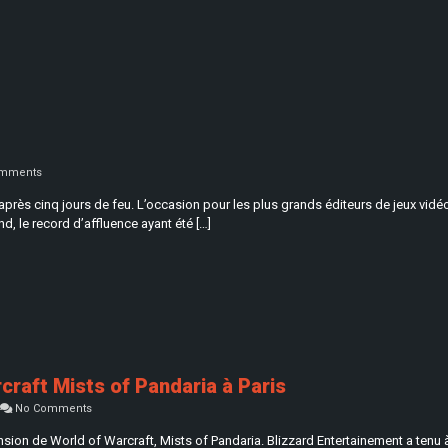
mments
près cinq jours de feu. L’occasion pour les plus grands éditeurs de jeux vidéo
d, le record d’affluence ayant été […]
raft Mists of Pandaria à Paris
No Comments
nsion de World of Warcraft, Mists of Pandaria. Blizzard Entertainement a tenu à