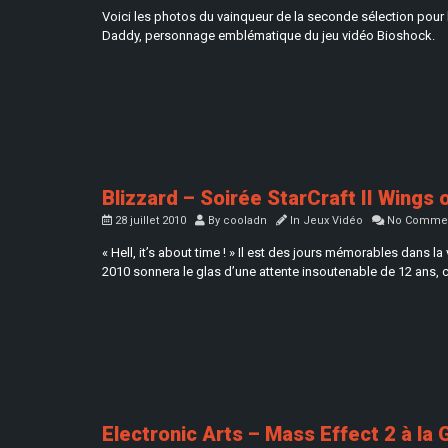
Voici les photos du vainqueur de la seconde sélection pour 
Daddy, personnage emblématique du jeu vidéo Bioshock.
Blizzard – Soirée StarCraft II Wings 
28 juillet 2010
By
cooladn
In
Jeux Vidéo
No Comme
« Hell, it’s about time ! » Il est des jours mémorables dans 
2010 sonnera le glas d’une attente insoutenable de 12 ans, c
Electronic Arts – Mass Effect 2 à la