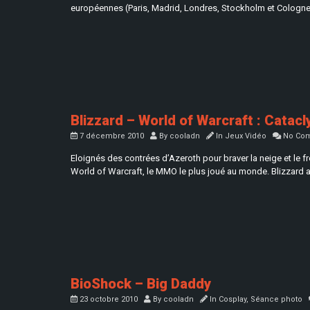
européennes (Paris, Madrid, Londres, Stockholm et Cologne
Blizzard – World of Warcraft : Catac
7 décembre 2010
By
cooladn
In
Jeux Vidéo
No Co
Eloignés des contrées d’Azeroth pour braver la neige et le 
World of Warcraft, le MMO le plus joué au monde. Blizzard a
BioShock – Big Daddy
23 octobre 2010
By
cooladn
In
Cosplay
,
Séance photo