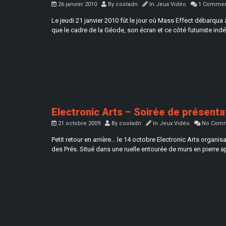
26 janvier 2010
By
cooladn
In
Jeux Vidéo
1 Commen
Le jeudi 21 janvier 2010 fût le jour où Mass Effect débarqua
que le cadre de la Géode, son écran et ce côté futuriste indé
Electronic Arts – Soirée de présenta
21 octobre 2009
By
cooladn
In
Jeux Vidéo
No Comm
Petit retour en arrière… le 14 octobre Electronic Arts organ
des Prés. Situé dans une ruelle entourée de murs en pierre a