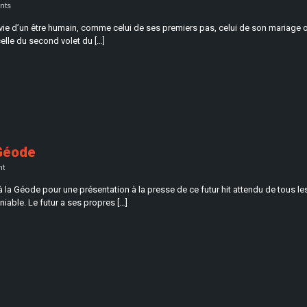
nts
la vie d’un être humain, comme celui de ses premiers pas, celui de son mariage 
elle du second volet du […]
 Géode
t
 à la Géode pour une présentation à la presse de ce futur hit attendu de tous 
niable. Le futur a ses propres […]