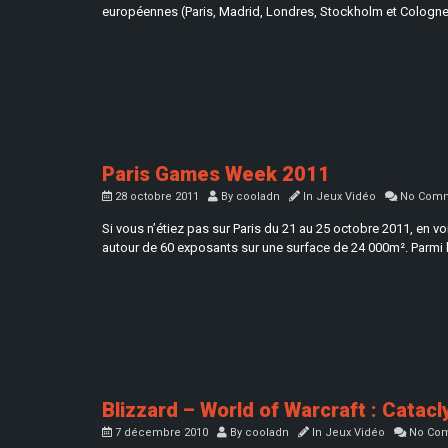
européennes (Paris, Madrid, Londres, Stockholm et Cologne
Paris Games Week 2011
28 octobre 2011
By
cooladn
In
Jeux Vidéo
No Comm
Si vous n’étiez pas sur Paris du 21 au 25 octobre 2011, en v
autour de 60 exposants sur une surface de 24 000m². Parmi 
Blizzard – World of Warcraft : Catac
7 décembre 2010
By
cooladn
In
Jeux Vidéo
No Co