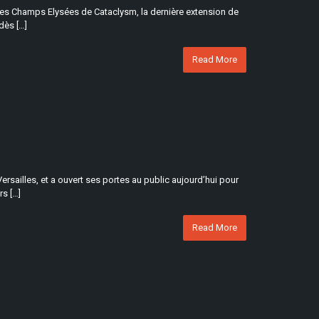
 les Champs Elysées de Cataclysm, la dernière extension de
dès […]
Read More
rsailles, et a ouvert ses portes au public aujourd’hui pour
rs […]
Read More