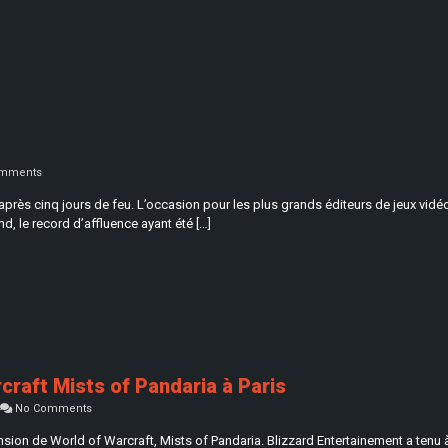
mments
près cinq jours de feu. L’occasion pour les plus grands éditeurs de jeux vidéo
d, le record d’affluence ayant été […]
raft Mists of Pandaria à Paris
No Comments
nsion de World of Warcraft, Mists of Pandaria. Blizzard Entertainement a tenu à