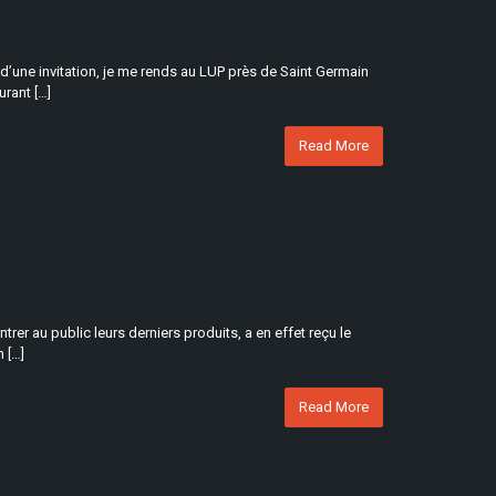
 d’une invitation, je me rends au LUP près de Saint Germain
urant […]
Read More
er au public leurs derniers produits, a en effet reçu le
 […]
Read More