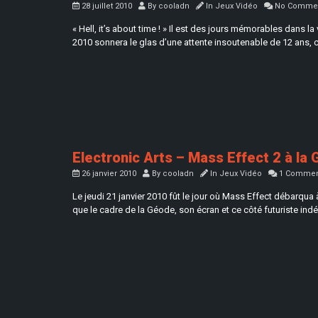
28 juillet 2010
By
cooladn
In
Jeux Vidéo
No Comme
« Hell, it’s about time ! » Il est des jours mémorables dans 
2010 sonnera le glas d’une attente insoutenable de 12 ans, c
Electronic Arts – Mass Effect 2 à la
26 janvier 2010
By
cooladn
In
Jeux Vidéo
1 Commen
Le jeudi 21 janvier 2010 fût le jour où Mass Effect débarqua
que le cadre de la Géode, son écran et ce côté futuriste indé