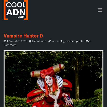
Vampire Hunter D
17 octobre 2011
By
cooladn
In
Cosplay
,
Séance photo
1
Comment