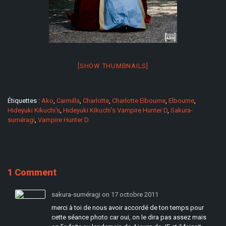
[SHOW THUMBNAILS]
Étiquettes :
Ako
,
Carmilla
,
Charlotte
,
Charlotte Elbourne
,
Elbourne
,
Hideyuki Kikuchi's
,
Hideyuki Kikuchi's Vampire Hunter D
,
Sakura-
suméragi
,
Vampire Hunter D
1 Comment
sakura-suméragi on 17 octobre 2011
merci à toi de nous avoir accordé de ton temps pour
cette séance photo car oui, on le dira pas assez mais