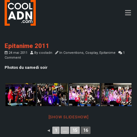
Epitanime 2011
24 mai 2011
By
cooladn
In
Conventions
,
Cosplay
,
Epitanime
1
Comment
Photos du samedi soir
[SHOW SLIDESHOW]
◄
1
...
15
16