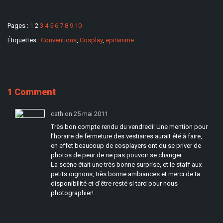
Pages :
1
2
3
4
5
6
7
8
9
10
Étiquettes :
Conventions
,
Cosplay
,
epitanime
1 Comment
cath on 25 mai 2011
Très bon compte rendu du vendredi! Une mention pour
l’horaire de fermeture des vestiaires aurait été à faire,
en effet beaucoup de cosplayers ont du se priver de
photos de peur de ne pas pouvoir se changer.
La scène était une très bonne surprise, et le staff aux
petits oignons, très bonne ambiances et merci de ta
disponibilité et d’être resté si tard pour nous
photographier!