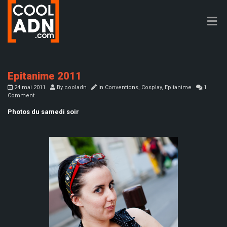
Epitanime 2011
24 mai 2011
By
cooladn
In
Conventions
,
Cosplay
,
Epitanime
1
Comment
Photos du samedi soir