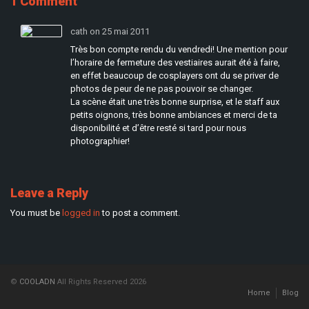
1 Comment
cath on 25 mai 2011
Très bon compte rendu du vendredi! Une mention pour
l’horaire de fermeture des vestiaires aurait été à faire,
en effet beaucoup de cosplayers ont du se priver de
photos de peur de ne pas pouvoir se changer.
La scène était une très bonne surprise, et le staff aux
petits oignons, très bonne ambiances et merci de ta
disponibilité et d’être resté si tard pour nous
photographier!
Leave a Reply
You must be
logged in
to post a comment.
©
COOLADN
All Rights Reserved 2026
Home
Blog