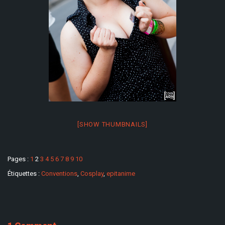
[SHOW THUMBNAILS]
Pages :
1
2
3
4
5
6
7
8
9
10
Étiquettes :
Conventions
,
Cosplay
,
epitanime