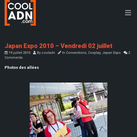
Japan Expo 2010 – Vendredi 02 juillet
19 juillet 2010
By
cooladn
In
Conventions
,
Cosplay
,
Japan Expo
2
Comments
Photos des allées