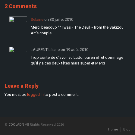
2 Comments
Selaine
on 30 juillet 2010
Merci beacoup ^^ I was « The Devil » from the Sakizou
Art’s couple.
LAURENT Liliane on 19 août 2010
Trop contente d’avoir vu Ludo, oui en effet dommage
qu’il y a ces deux têtes mais super et Merci
Leave a Reply
You must be
logged in
to post a comment.
©
COOLADN
All Rights Reserved 2026
Home
Blog