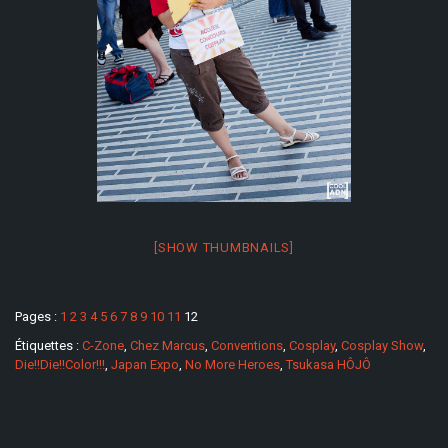
[SHOW THUMBNAILS]
Pages :
1
2
3
4
5
6
7
8
9
10
11
12
Étiquettes :
C-Zone
,
Chez Marcus
,
Conventions
,
Cosplay
,
Cosplay Show
,
Die!!Die!!Color!!!
,
Japan Expo
,
No More Heroes
,
Tsukasa HÔJÔ