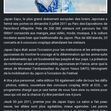
Japan Expo, le plus grand événement européen des loisirs Japonais a
fermé ses portes ce dimanche 3 juillet 2011 au Parc des Expositions de
Paris-Nord Villepinte. Près de 200 000 visiteurs ont parcouru les 100
000m² consacrés aux mangas, jeux vidéo, mode, musique, à la culture
moderne aussi bien que traditionnelle du Japon. Plus de 600 stands, 20
concerts et 6 concours cosplays attendaient les visiteurs.
Japan Expo était aussi l’occasion pour les institutions et les entreprises
japonaises de montrer le courage et la détermination qui les anime suite
aux événements qui ont bouleversé leur peuple et leur pays. La présence
de nombreux artistes et personnalités japonaises en France, ainsi que la
venue de Monsieur l’ambassadeur du Japon Yasuo SAITO, témoignent
de la mobilisation du Japon à l’occasion du Festival.
A titre plus personnel, cette édition fût également celle de tous les défis
: photos, vidéos, couverture des concours cosplay, WCS et ECG… un
programme chargé que je vais tenter de vous faire vivre ou revivre pour
ceux qui ont eut la chance d’y être pendant ces 4 jours.
Jeudi 30 juin 2011, premier jour de Japan Expo. Le salon a fait peau
neuve, les allées sont plus agréables, mieux agencées. Les parois