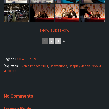
[SHOW SLIDESHOW]
1
2
3
►
Pages :
1
2
3
4
5
6
7
8
9
Étiquettes :
12eme impact
,
2011
,
Conventions
,
Cosplay
,
Japan Expo
,
JE
,
villepinte
No Comments
Leave a Reply