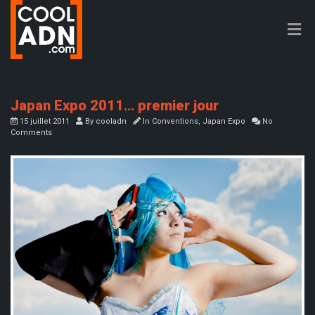
Japan Expo 2011… premier jour
15 juillet 2011
By
cooladn
In
Conventions
,
Japan Expo
No
Comments